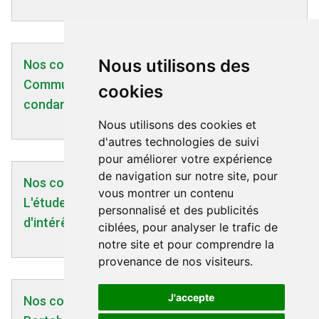
Nous utilisons des
Nos communiqués | 29/01/2022
Communiqué conjoint à propos de la
cookies
condamnation de Christophe Mergault
Nous utilisons des cookies et
d'autres technologies de suivi
pour améliorer votre expérience
de navigation sur notre site, pour
Nos communiqués | 03/03/2022
vous montrer un contenu
L'étude Mobi-kids minée par les conflits
personnalisé et des publicités
d'intérêts !
ciblées, pour analyser le trafic de
notre site et pour comprendre la
provenance de nos visiteurs.
J'accepte
Nos communiqués | 18/12/2007