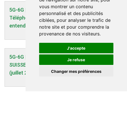
vous montrer un contenu
5G-6G | 11/07/2019
personnalisé et des publicités
Téléphonie : les anti 5G veulent se faire
ciblées, pour analyser le trafic de
entendre - ladepeche.fr - 30/06/2019
notre site et pour comprendre la
provenance de nos visiteurs.
J'accepte
5G-6G | 17/07/2020
Je refuse
SUISSE - Mesures de la 5G par David Bruno
Changer mes préférences
(juillet 2020)
5G-6G | 10/12/2024
NON A L'INSTALLATION D'ANTENNES-RELAIS
5G RUE DU GARDE CHASSE