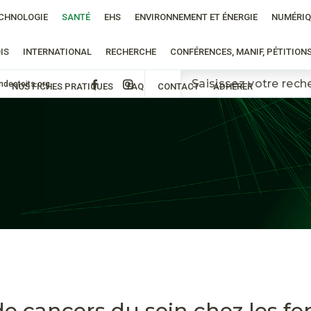
CHNOLOGIE
SANTÉ
EHS
ENVIRONNEMENT ET ÉNERGIE
NUMÉRIQ
IS
INTERNATIONAL
RECHERCHE
CONFÉRENCES, MANIF, PÉTITION
ndestoits.org
NOS FICHES PRATIQUES
FAQ
CONTACT
ADHÉRER
 cancers du sein chez les fe