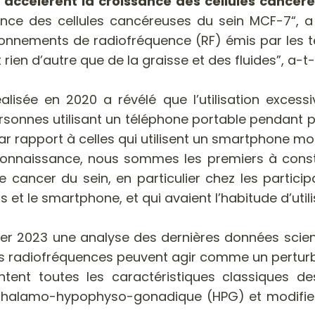
ccélèrent la croissance des cellules cancére
nce des cellules cancéreuses du sein MCF-7“, a 
yonnements de radiofréquence (RF) émis par les t
st rien d’autre que de la graisse et des fluides”, a-t-
éalisée en 2020 a révélé que l’utilisation exce
 personnes utilisant un téléphone portable pendant
par rapport à celles qui utilisent un smartphone m
 connaissance, nous sommes les premiers à const
e cancer du sein, en particulier chez les partic
et le smartphone, et qui avaient l’habitude d’utili
ier 2023 une analyse des dernières données scient
les radiofréquences peuvent agir comme un pertur
ntent toutes les caractéristiques classiques de
othalamo-hypophyso-gonadique (HPG) et modifie