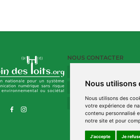
NOUS CONTACTER
9 Rue du Port
17120 Barzan
Nous utilisons
09 73 32 35 00
Nous utilisons des cook
contact@robindestoit
votre expérience de na
contenu personnalisé et
notre site et pour com
J'accepte
Je refus