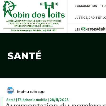
L'ASSOCIATION
TE
JUSTICE, DROIT ET LO
contact@robi
LES FICHES DE ROBIN
SANTÉ
Imprimer cette page
|
| 28/11/2023
Santé
Téléphonie mobile
Augmentation du nombre de