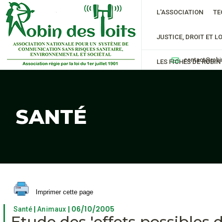
L'ASSOCIATION
TE
JUSTICE, DROIT ET LO
contact@robi
LES FICHES DE ROBIN
SANTÉ
Imprimer cette page
|
| 06/10/2005
Santé
Animaux
Etude des 'effets possibles