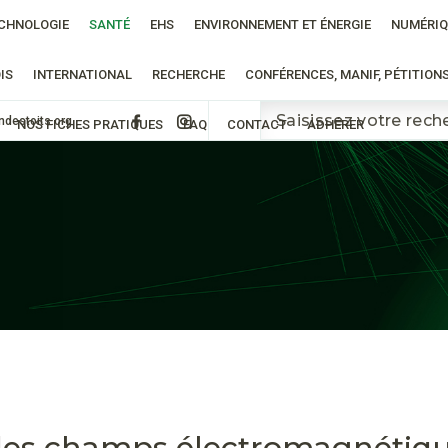
CHNOLOGIE
SANTÉ
EHS
ENVIRONNEMENT ET ÉNERGIE
NUMÉRIQ
IS
INTERNATIONAL
RECHERCHE
CONFÉRENCES, MANIF, PÉTITION
ndestoits.org
NOS FICHES PRATIQUES
FAQ
CONTACT
ADHÉRER
 des champs électromagnétiqu