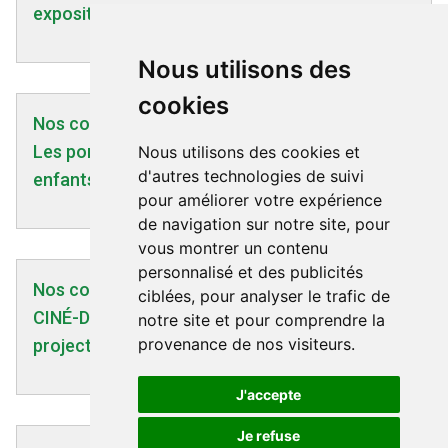
expositions à la 5G
Nous utilisons des
cookies
Nos communiqués | 14/01/2005
Les portables ne sont-ils dangereux pour les
Nous utilisons des cookies et
d'autres technologies de suivi
enfants qu'à l'Etranger ? 14/01/2005
pour améliorer votre expérience
de navigation sur notre site, pour
vous montrer un contenu
personnalisé et des publicités
Nos communiqués | 21/03/2024
ciblées, pour analyser le trafic de
CINÉ-DÉBAT le 24/03 à MURET (31) avec la
notre site et pour comprendre la
provenance de nos visiteurs.
projection du film "La jungle des ondes"
J'accepte
Je refuse