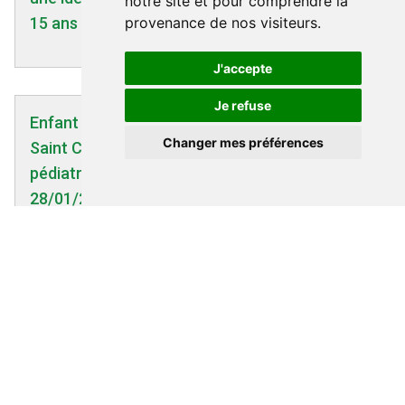
notre site et pour comprendre la
15 ans !'
provenance de nos visiteurs.
J'accepte
Je refuse
Enfant | 28/01/2005
Changer mes préférences
Saint Cyr l'Ecole: Onze cas de cancers
pédiatriques recensés ... - Le Figaro -
28/01/2005