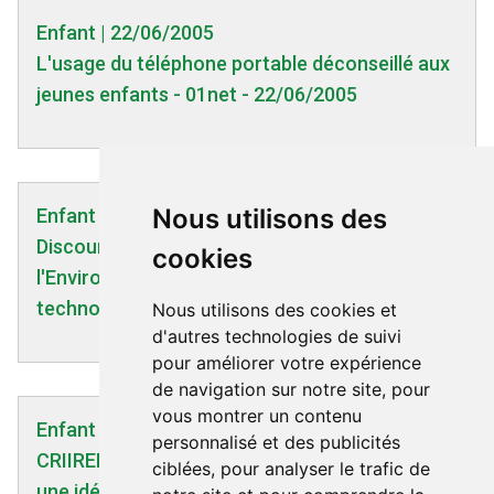
Enfant | 22/06/2005
L'usage du téléphone portable déconseillé aux
jeunes enfants - 01net - 22/06/2005
Nous utilisons des
Enfant | 09/06/2016
Discours de Mme Ségolène ROYAL, Ministre de
cookies
l'Environnement au sujet des ondes de la
technologie mobile - 09/06/2016
Nous utilisons des cookies et
d'autres technologies de suivi
pour améliorer votre expérience
de navigation sur notre site, pour
vous montrer un contenu
Enfant | 08/12/2005
personnalisé et des publicités
CRIIREM : 'Téléphone mobile pour les enfants :
ciblées, pour analyser le trafic de
une idée cadeau à proscrire pour les moins de