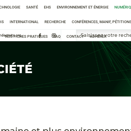
CHNOLOGIE
SANTÉ
EHS
ENVIRONNEMENT ET ÉNERGIE
NUMÉRIQ
IS
INTERNATIONAL
RECHERCHE
CONFÉRENCES, MANIF, PÉTITION
ndestoits.org
NOS FICHES PRATIQUES
FAQ
CONTACT
ADHÉRER
CIÉTÉ
8
umaine et plus environnementa