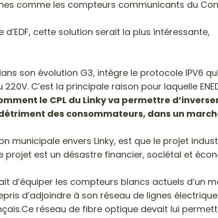
ennes comme les compteurs communicants du Conti
 d’EDF, cette solution serait la plus intéressante,
 dans son évolution G3, intègre le protocole IPV6 q
220V. C’est la principale raison pour laquelle ENED
mment le CPL du Linky va permettre d’inverser l
u détriment des consommateurs, dans un marché
municipale envers Linky, est que le projet industri
ce projet est un désastre financier, sociétal et éco
erait d’équiper les compteurs blancs actuels d’un
repris d’adjoindre à son réseau de lignes électriqu
nçais.Ce réseau de fibre optique devait lui perme