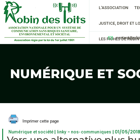
L'ASSOCIATION
TE
JUSTICE, DROIT ET LO
contact@robi
LES FICHES DE ROBIN
NUMÉRIQUE ET SO
Imprimer cette page
|
-
| 01/05/201
Numérique et société
linky
nos-communiques
Vers une alternative plus h