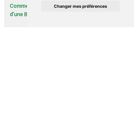
Comment désactiver tous les réseaux WiFi
Changer mes préférences
d’une Box Internet
Wifi Bluetooth et DECT | 24/04/2012
Comment mettre à la terre une BOX ADSL ?
Wifi Bluetooth et DECT | 01/01/2008
Comment désactiver le wifi ?