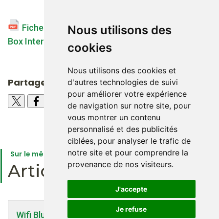
Fiche Infos - Désactiver le hotspot WiFi d'une
Nous utilisons des
(948.53 Ko)
Box Internet .pdf
cookies
Nous utilisons des cookies et
Partager cet article sur les réseaux :
d'autres technologies de suivi
pour améliorer votre expérience
de navigation sur notre site, pour
vous montrer un contenu
personnalisé et des publicités
ciblées, pour analyser le trafic de
notre site et pour comprendre la
Sur le même sujet
provenance de nos visiteurs.
Articles similaires
J'accepte
Je refuse
Wifi Bluetooth et DECT | 30/12/2019