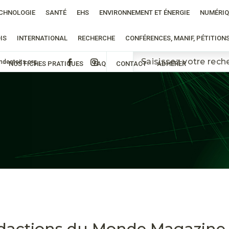
CHNOLOGIE
SANTÉ
EHS
ENVIRONNEMENT ET ÉNERGIE
NUMÉRIQ
IS
INTERNATIONAL
RECHERCHE
CONFÉRENCES, MANIF, PÉTITION
ndestoits.org
NOS FICHES PRATIQUES
FAQ
CONTACT
ADHÉRER
édactions du Monde Magazine -