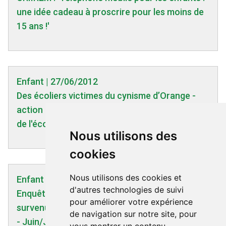
une idée cadeau à proscrire pour les moins de
15 ans !'
Enfant | 27/06/2012
Des écoliers victimes du cynisme d’Orange -
action prévue le 03/07/2012 à 18h par la FCPE
de l'école maternelle La Marine à Pantin (93)
Nous utilisons des
cookies
Nous utilisons des cookies et
Enfant | 05/07/2006
d'autres technologies de suivi
Enquête indépendante d'un 'mal mystérieux'
pour améliorer votre expérience
survenu au Collège Marc Seignobos à Chabeuil
de navigation sur notre site, pour
- Juin/Juillet 2006