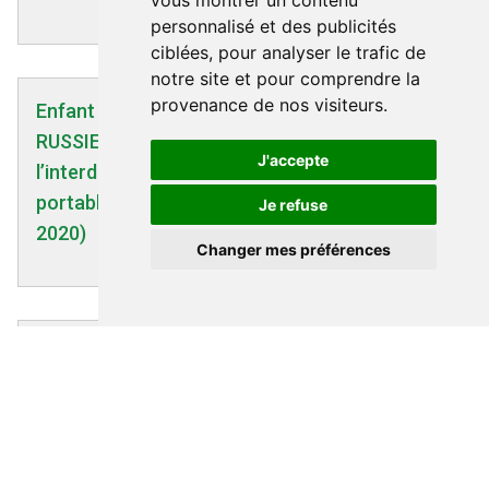
vous montrer un contenu
personnalisé et des publicités
ciblées, pour analyser le trafic de
notre site et pour comprendre la
provenance de nos visiteurs.
Enfant | 15/08/2020
RUSSIE : le gouvernement recommande
J'accepte
l’interdiction du Wi-Fi et des téléphones
portables dans les écoles primaires (juillet
Je refuse
2020)
Changer mes préférences
Téléphonie mobile | 30/12/2019
SMARTPHONES : CONSEILS POUR UN USAGE
RAISONNÉ