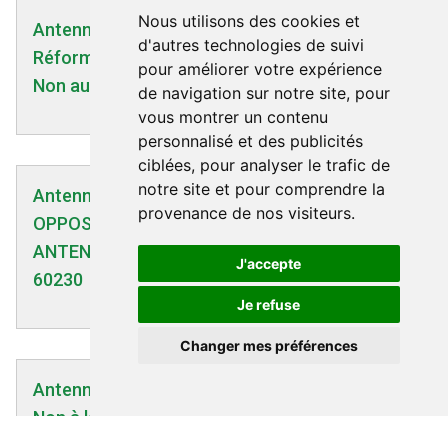
Nous utilisons des cookies et
Antennes-relais | 17/08/2025
d'autres technologies de suivi
Réforme URGENTE des lois ELAN et Littoral :
pour améliorer votre expérience
Non aux pylônes 5G près des habitations
de navigation sur notre site, pour
vous montrer un contenu
personnalisé et des publicités
ciblées, pour analyser le trafic de
notre site et pour comprendre la
Antennes-relais | 24/04/2025
provenance de nos visiteurs.
OPPOSITION A L'INSTALLATION D’UNE
ANTENNE RELAIS DE 42M À SAINT-SAUVEUR
J'accepte
60230
Je refuse
Changer mes préférences
Antennes-relais | 14/03/2025
Non à la pose d'une antenne relais près de
l'école !