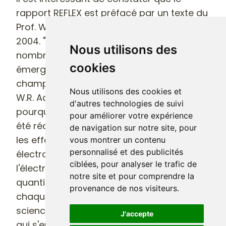
rapport REFLEX est préfacé par un texte du
Prof. William Ross Adey, décédé le 20 mai
2004. "W. Ross Adey a apporté de
Nous utilisons des
nombreuses contributions à la science
cookies
émergente des effets biologiques des
champs électromagnétiques".
Nous utilisons des cookies et
W.R. Adey a résumé avec à propos
d'autres technologies de suivi
pourquoi de tellement faibles progrès ont
pour améliorer votre expérience
été réalisés dans la recherche concernant
de navigation sur notre site, pour
les effets biologiques des champs
vous montrer un contenu
personnalisé et des publicités
électromagnétiques : "L'histoire de
ciblées, pour analyser le trafic de
l'électromagnétisme regroupe une
notre site et pour comprendre la
quantité de problèmes qui surviennent
provenance de nos visiteurs.
chaque fois qu'une communauté de
sciences est confrontée avec une limite
J'accepte
qui s'enfonce profondément dans les