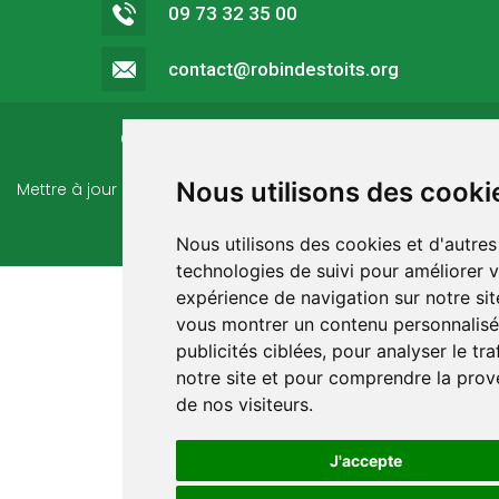
09 73 32 35 00
contact@robindestoits.org
©
ROBIN DES TOITS - 2026
Nous utilisons des cooki
Mettre à jour mes préférences
Mentions légales & Politique
de confidentialité
Nous utilisons des cookies et d'autres
technologies de suivi pour améliorer 
expérience de navigation sur notre sit
vous montrer un contenu personnalisé
publicités ciblées, pour analyser le tra
notre site et pour comprendre la pro
de nos visiteurs.
J'accepte