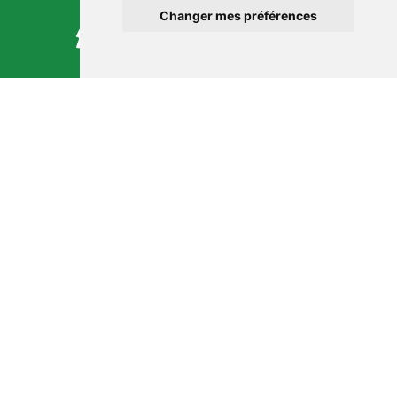
Changer mes préférences
NOUS CONTACTER
9 Rue du Port
17120 Barzan
09 73 32 35 00
contact@robindestoits.org
©
ROBIN DES TOITS - 2026