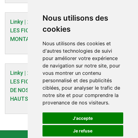
Nous utilisons des
Linky | 25/07/2019
cookies
LES FICHES INFO LINKY : LES COLONNES
MONTANTES ÉLECTRIQUES
Nous utilisons des cookies et
d'autres technologies de suivi
pour améliorer votre expérience
de navigation sur notre site, pour
Linky | 25/03/2022
vous montrer un contenu
personnalisé et des publicités
LES FICHES INFO LINKY : LINKY ET LE SECRET
ciblées, pour analyser le trafic de
DE NOS VIES PRIVÉES, UNE COHABITATION A
notre site et pour comprendre la
HAUTS RISQUES
provenance de nos visiteurs.
J'accepte
Je refuse