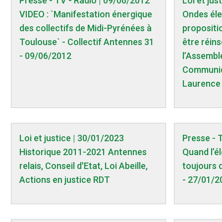
Presse - TV - Radio | 09/06/2012
Loi et just
VIDEO : `Manifestation énergique
Ondes éle
des collectifs de Midi-Pyrénées à
propositio
Toulouse` - Collectif Antennes 31
être réins
- 09/06/2012
l’Assemblé
Communiq
Laurence 
Loi et justice | 30/01/2023
Presse - 
Historique 2011-2021 Antennes
Quand l’él
relais, Conseil d'Etat, Loi Abeille,
toujours q
Actions en justice RDT
- 27/01/2