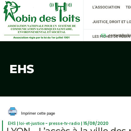
L'ASSOCIATION
TE
JUSTICE, DROIT ET LO
contact@robi
LES FICHES DE ROBIN
EHS
Imprimer cette page
|
-
| 15/08/2020
EHS
loi-et-justice
presse-tv-radio
LYON - L’accès à la ville des