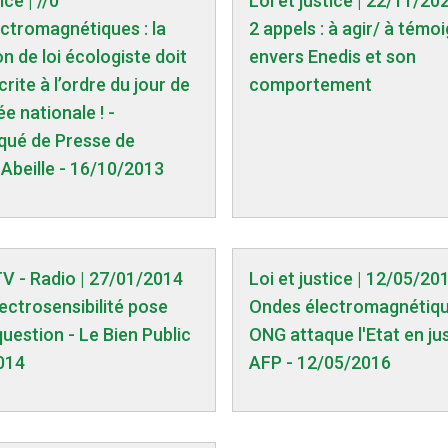
ice | //0
Loi et justice | 22/11/20
ctromagnétiques : la
2 appels : à agir/ à témo
n de loi écologiste doit
envers Enedis et son
crite à l’ordre du jour de
comportement
e nationale ! -
ué de Presse de
Abeille - 16/10/2013
TV - Radio | 27/01/2014
Loi et justice | 12/05/20
ectrosensibilité pose
Ondes électromagnétiqu
uestion - Le Bien Public
ONG attaque l'Etat en jus
014
AFP - 12/05/2016