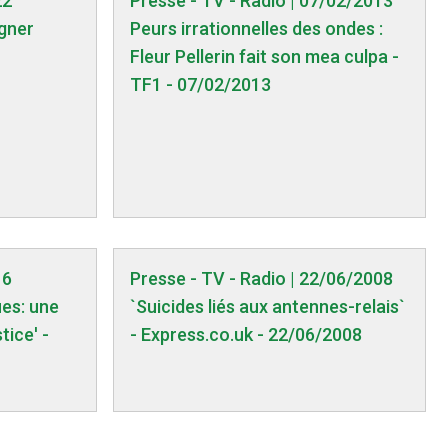
22
Presse - TV - Radio | 07/02/2013
igner
Peurs irrationnelles des ondes :
Fleur Pellerin fait son mea culpa -
TF1 - 07/02/2013
16
Presse - TV - Radio | 22/06/2008
es: une
`Suicides liés aux antennes-relais`
tice' -
- Express.co.uk - 22/06/2008