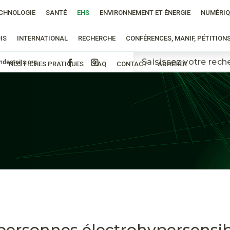
CHNOLOGIE
SANTÉ
EHS
ENVIRONNEMENT ET ÉNERGIE
NUMÉRIQ
IS
INTERNATIONAL
RECHERCHE
CONFÉRENCES, MANIF, PÉTITION
ndestoits.org
NOS FICHES PRATIQUES
FAQ
CONTACT
ADHÉRER
 personnes électrohypersensibl