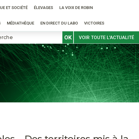
UE ET SOCIÉTÉ
ÉLEVAGES
LA VOIX DE ROBIN
S
MÉDIATHÈQUE
EN DIRECT DU LABO
VICTOIRES
OK
VOIR TOUTE L'ACTUALITÉ
es – Des territoires mis à la