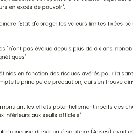
urs en excès de pouvoir".
ndre l'Etat d'abroger les valeurs limites fixées pa
uelles "n'ont pas évolué depuis plus de dix ans, no
nétiques".
définies en fonction des risques avérés pour la sa
te le principe de précaution, qui s'en trouve ainsi v
 "démontrant les effets potentiellement nocifs des
nférieurs aux seuils officiels".
ale française de sécurité sanitaire (Anses) avait e