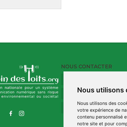
NOUS CONTACTER
9 Rue du Port
17120 Barzan
Nous utilisons
09 73 32 35 00
Nous utilisons des cook
contact@robindestoit
votre expérience de na
contenu personnalisé et
notre site et pour com