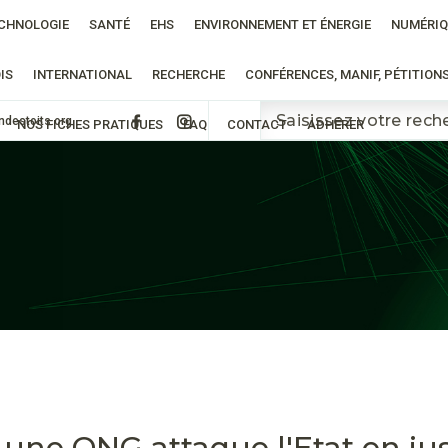
CHNOLOGIE
SANTÉ
EHS
ENVIRONNEMENT ET ÉNERGIE
NUMÉRIQ
IS
INTERNATIONAL
RECHERCHE
CONFÉRENCES, MANIF, PÉTITION
ndestoits.org
NOS FICHES PRATIQUES
FAQ
CONTACT
ADHÉRER
ne ONG attaque l'Etat en justi