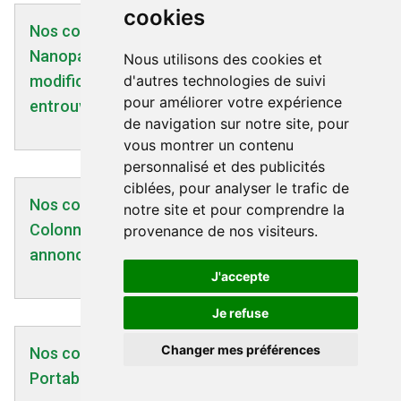
cookies
Nos communiqués | 11/09/2023
Nanoparticules magnétisables, graphène et
Nous utilisons des cookies et
d'autres technologies de suivi
modifications des comportements : fenêtre
pour améliorer votre expérience
entrouverte sur un monde trop méconnu.
de navigation sur notre site, pour
vous montrer un contenu
personnalisé et des publicités
ciblées, pour analyser le trafic de
Nos communiqués | 10/11/2020
notre site et pour comprendre la
Colonnes montantes - Confirmation de nos
provenance de nos visiteurs.
annonces (22/10/2020)
J'accepte
Je refuse
Changer mes préférences
Nos communiqués | 18/12/2007
Portable pour enfants : danger, même à Noël !