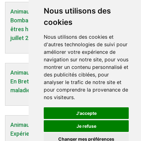
Nous utilisons des
Animaux | 17/07/2007
Bombardement des abeilles, des oiseaux et des
cookies
êtres humains - Interview avec George Carlo -
Nous utilisons des cookies et
juillet 2007
d'autres technologies de suivi pour
améliorer votre expérience de
navigation sur notre site, pour vous
montrer un contenu personnalisé et
Animaux | 23/05/2024
des publicités ciblées, pour
En Bretagne, les éoliennes responsables des
analyser le trafic de notre site et
pour comprendre la provenance de
maladies des vaches ?
nos visiteurs.
J'accepte
Animaux | 18/09/2006
Je refuse
Expériences sur embryons de poulets et de
Changer mes préférences