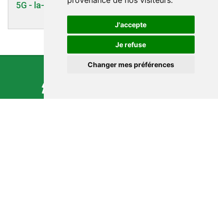
provenance de nos visiteurs.
5G - la-croix.com - 13/10/2019
J'accepte
Je refuse
Changer mes préférences
NOUS CONTACTER
9 Rue du Port
17120 Barzan