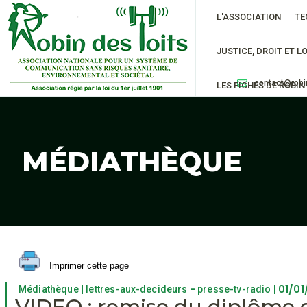
L'ASSOCIATION
TE
JUSTICE, DROIT ET LO
contact@robi
LES FICHES DE ROBIN
MÉDIATHÈQUE
Imprimer cette page
|
-
| 01/0
Médiathèque
lettres-aux-decideurs
presse-tv-radio
VIDEO : remise du diplôme