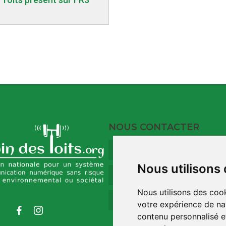
NOUS CONTACTER
9 Rue du Port
17120 Barzan
Nous utilisons
09 73 32 35 00
Nous utilisons des cook
contact@robindestoit
votre expérience de na
contenu personnalisé et