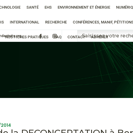
CHNOLOGIE
SANTÉ
EHS
ENVIRONNEMENT ET ÉNERGIE
NUMÉRIQ
IS
INTERNATIONAL
RECHERCHE
CONFÉRENCES, MANIF, PÉTITION
ndestoits.org
NOS FICHES PRATIQUES
FAQ
CONTACT
ADHÉRER
1/2014
 de la DECONCERTATION à Ber