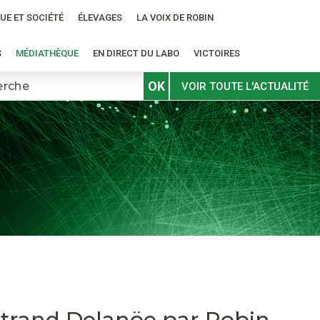
UE ET SOCIÉTÉ
ÉLEVAGES
LA VOIX DE ROBIN
S
MÉDIATHÈQUE
EN DIRECT DU LABO
VICTOIRES
OK
VOIR TOUTE L'ACTUALITÉ
trand Delanöe par Robin