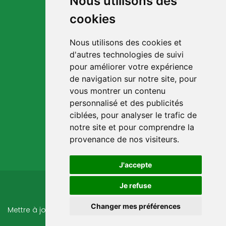
Nous utilisons des
cookies
Nous utilisons des cookies et
d'autres technologies de suivi
pour améliorer votre expérience
de navigation sur notre site, pour
NOUS CONTACTER
vous montrer un contenu
9 Rue du Port
personnalisé et des publicités
17120 Barzan
ciblées, pour analyser le trafic de
notre site et pour comprendre la
09 73 32 35 00
provenance de nos visiteurs.
contact@robindestoits.org
J'accepte
©
ROBIN DES TOITS - 2026
Je refuse
Changer mes préférences
Mettre à jour mes préférences
Mentions légales & Politique