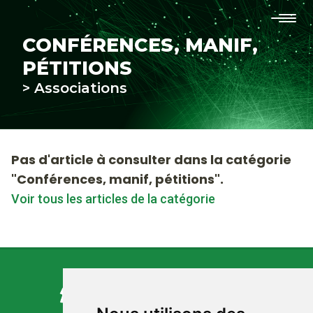
Conférences, manif, pétitions
CONFÉRENCES, MANIF,
Médiathèque
PÉTITIONS
> Associations
En direct du labo
VICTOIRES
Pas d'article à consulter dans la catégorie
Les fiches de Robin
"Conférences, manif, pétitions".
Voir tous les articles de la catégorie
Nos fiches pratiques
FAQ
Contact
Adhérer