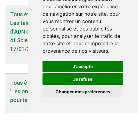
pour améliorer votre expérience
de navigation sur notre site, pour
Tous êtres humains | 18/01/2005
vous montrer un contenu
Les téléphones mobiles cassent les filaments
personnalisé et des publicités
d'ADN et dégradent les génomes - The Institut
ciblées, pour analyser le trafic de
of Science in Society, communiqué du
notre site et pour comprendre la
17/01/2005
provenance de nos visiteurs.
J'accepte
Je refuse
Tous êtres humains | 24/06/2008
'Les ondes de portable et de wifi dangereuses
Changer mes préférences
pour les rats' - Nouvel Obs - 24/06/2008
Tous êtres humains | 07/05/2012