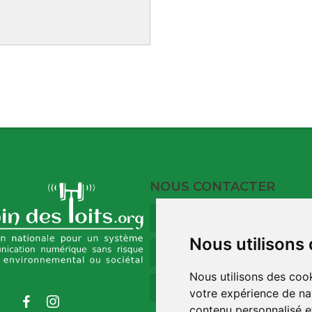
NOUS CONTACTER
9 Rue du Port
17120 Barzan
Nous utilisons
09 73 32 35 00
Nous utilisons des cook
contact@robindestoit
votre expérience de na
contenu personnalisé et