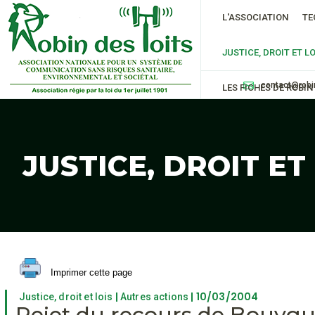
L'ASSOCIATION
TE
JUSTICE, DROIT ET LO
contact@robi
LES FICHES DE ROBIN
JUSTICE, DROIT ET
Imprimer cette page
|
| 10/03/2004
Justice, droit et lois
Autres actions
Rejet du recours de Bouygu