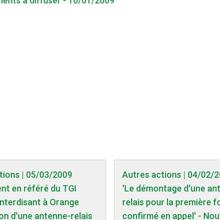
ments à diffuser - 10/01/2009
tions | 05/03/2009
Autres actions | 04/02/
nt en référé du TGI
'Le démontage d'une an
interdisant à Orange
relais pour la première f
tion d'une antenne-relais
confirmé en appel' - Nou