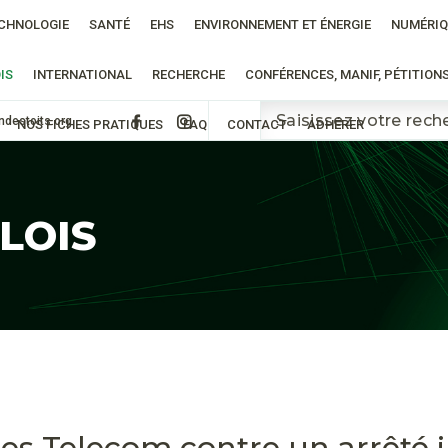
CHNOLOGIE
SANTÉ
EHS
ENVIRONNEMENT ET ÉNERGIE
NUMÉRIQ
IS
INTERNATIONAL
RECHERCHE
CONFÉRENCES, MANIF, PÉTITION
ndestoits.org
NOS FICHES PRATIQUES
FAQ
CONTACT
ADHÉRER
 LOIS
es Telecom contre un arrêté i