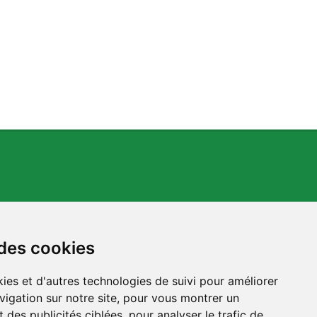
 des cookies
ies et d'autres technologies de suivi pour améliorer
s.org
vigation sur notre site, pour vous montrer un
 des publicités ciblées, pour analyser le trafic de