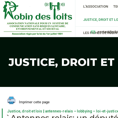
L'ASSOCIATION
TE
JUSTICE, DROIT ET LO
contact@robi
LES FICHES DE ROBIN
JUSTICE, DROIT ET
Imprimer cette page
|
-
-
Justice, droit et lois
antennes-relais
lobbying
loi-et-justic
`Antennes relais: un déput