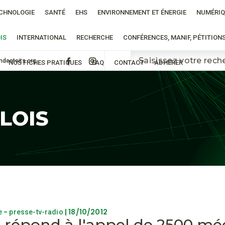
CHNOLOGIE
SANTÉ
EHS
ENVIRONNEMENT ET ÉNERGIE
NUMÉRIQ
IS
INTERNATIONAL
RECHERCHE
CONFÉRENCES, MANIF, PÉTITION
ndestoits.org
NOS FICHES PRATIQUES
FAQ
CONTACT
ADHÉRER
 LOIS
-
| 18/10/2012
e
presse-tv-radio
é répond à l'appel de 2500 