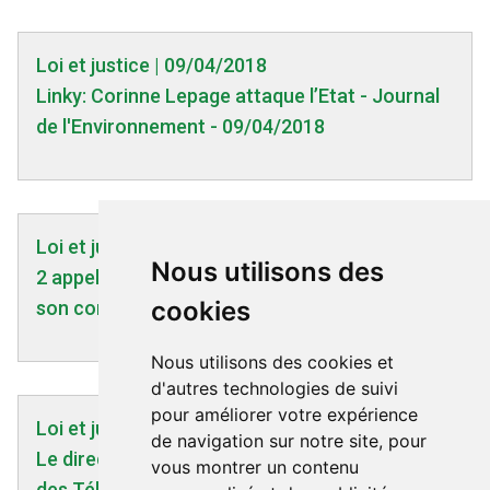
Loi et justice | 09/04/2018
Linky: Corinne Lepage attaque l’Etat - Journal
de l'Environnement - 09/04/2018
Loi et justice | 22/11/2022
Nous utilisons des
2 appels : à agir/ à témoigner envers Enedis et
cookies
son comportement
Nous utilisons des cookies et
d'autres technologies de suivi
pour améliorer votre expérience
Loi et justice | 22/06/2020
de navigation sur notre site, pour
Le directeur général de la Fédération française
vous montrer un contenu
des Télécoms annonce que des antennes