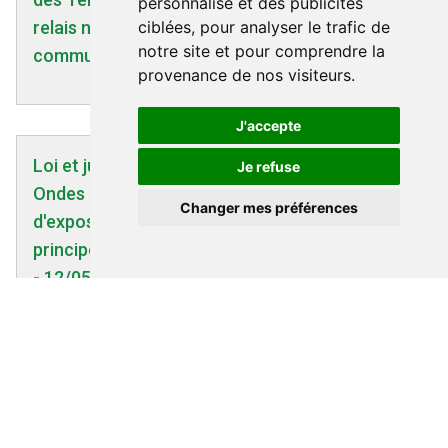
personnalisé et des publicités
ciblées, pour analyser le trafic de
relais ne seront pas installées sur les
notre site et pour comprendre la
communes qui les auront refusées
provenance de nos visiteurs.
J'accepte
Loi et justice | 12/05/2016
Je refuse
Ondes électromagnétiques : les seuils
Changer mes préférences
d'exposition actuels sont-ils contraires au
principe de précaution ? - Actu Environnement
- 12/05/216
Loi et justice | 07/02/2013
Mea culpa de Fleur Pellerin sur les peurs
irrationnelles liées aux ondes - AFP -