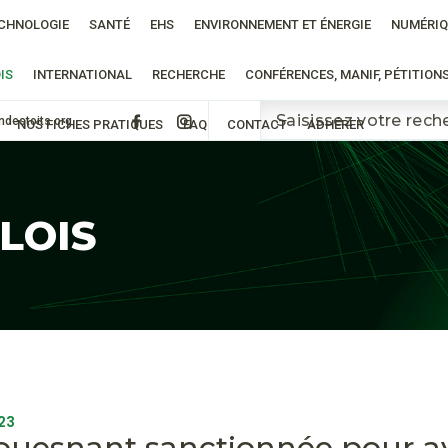
CHNOLOGIE
SANTÉ
EHS
ENVIRONNEMENT ET ÉNERGIE
NUMÉRIQ
IS
INTERNATIONAL
RECHERCHE
CONFÉRENCES, MANIF, PÉTITION
ndestoits.org
NOS FICHES PRATIQUES
FAQ
CONTACT
ADHÉRER
 LOIS
23
uesnant sanctionnée pour avo