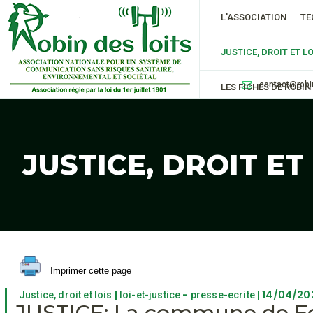
L'ASSOCIATION
TE
JUSTICE, DROIT ET LO
contact@robi
LES FICHES DE ROBIN
JUSTICE, DROIT ET
Imprimer cette page
|
-
| 14/04/20
Justice, droit et lois
loi-et-justice
presse-ecrite
JUSTICE: La commune de Fo