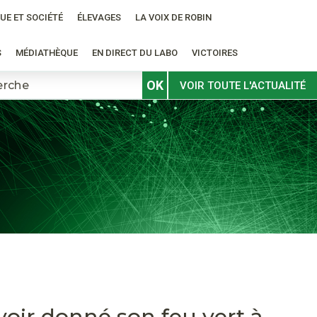
UE ET SOCIÉTÉ
ÉLEVAGES
LA VOIX DE ROBIN
S
MÉDIATHÈQUE
EN DIRECT DU LABO
VICTOIRES
OK
VOIR TOUTE L'ACTUALITÉ
ir donné son feu vert à