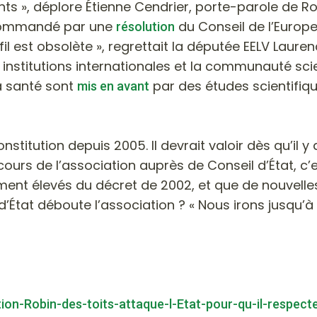
nts »
, déplore Étienne Cendrier, porte-parole de Rob
recommandé par une
du Conseil de l’Europe
résolution
l est obsolète »
, regrettait la députée EELV Lauren
nstitutions internationales et la communauté scie
a santé sont
par des études scientifiq
mis en avant
nstitution depuis 2005. Il devrait valoir dès qu’il y
cours de l’association auprès de Conseil d’État, c’es
ment élevés du décret de 2002, et que de nouvelles
 d’État déboute l’association ?
« Nous irons jusqu’
on-Robin-des-toits-attaque-l-Etat-pour-qu-il-respecte