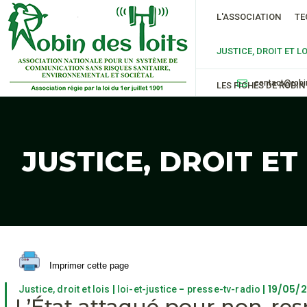
L'ASSOCIATION
TE
JUSTICE, DROIT ET LO
contact@robi
LES FICHES DE ROBIN
JUSTICE, DROIT ET
Imprimer cette page
|
-
| 19/05/
Justice, droit et lois
loi-et-justice
presse-tv-radio
L’État attaqué pour non-res