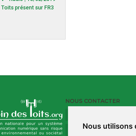
 Toits présent sur FR3
NOUS CONTACTER
9 Rue du Port
17120 Barzan
Nous utilisons
09 73 32 35 00