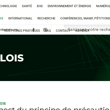
CHNOLOGIE
SANTÉ
EHS
ENVIRONNEMENT ET ÉNERGIE
NUMÉRIQ
IS
INTERNATIONAL
RECHERCHE
CONFÉRENCES, MANIF, PÉTITION
ndestoits.org
NOS FICHES PRATIQUES
FAQ
CONTACT
ADHÉRER
 LOIS
2016
pect du principe de précauti