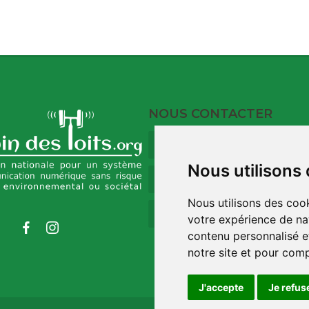
NOUS CONTACTER
9 Rue du Port
17120 Barzan
Nous utilisons
09 73 32 35 00
Nous utilisons des cook
contact@robindestoit
votre expérience de na
contenu personnalisé et
notre site et pour com
J'accepte
Je refus