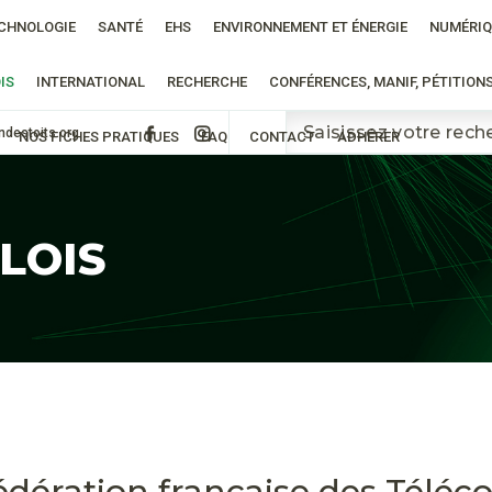
CHNOLOGIE
SANTÉ
EHS
ENVIRONNEMENT ET ÉNERGIE
NUMÉRIQ
IS
INTERNATIONAL
RECHERCHE
CONFÉRENCES, MANIF, PÉTITION
ndestoits.org
NOS FICHES PRATIQUES
FAQ
CONTACT
ADHÉRER
 LOIS
Fédération française des Tél