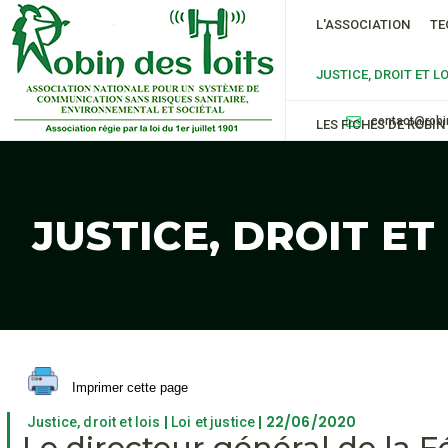
L'ASSOCIATION
TE
JUSTICE, DROIT ET LO
contact@robi
LES FICHES DE ROBIN
JUSTICE, DROIT ET
Imprimer cette page
|
| 22/06/2020
Justice, droit et lois
Loi et justice
Le directeur général de la 