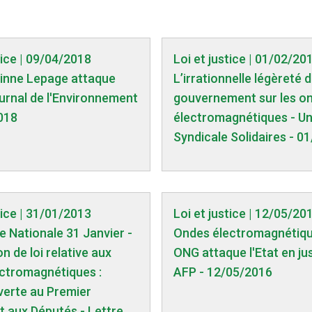
tice | 09/04/2018
Loi et justice | 01/02/20
rinne Lepage attaque
L’irrationnelle légèreté 
ournal de l'Environnement
gouvernement sur les o
018
électromagnétiques - U
Syndicale Solidaires - 0
tice | 31/01/2013
Loi et justice | 12/05/20
 Nationale 31 Janvier -
Ondes électromagnétiqu
n de loi relative aux
ONG attaque l'Etat en jus
ctromagnétiques :
AFP - 12/05/2016
verte au Premier
et aux Députés - Lettre