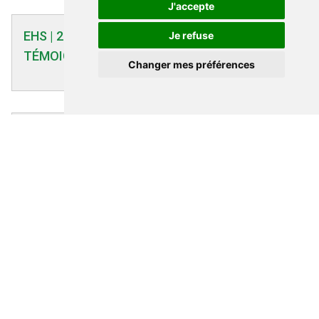
J'accepte
EHS | 26/02/2024
Je refuse
TÉMOIGNAGE D’UN PRÊTRE EHS (26/02/2024)
Changer mes préférences
EHS | 27/10/2004
Communiqué de presse de l'Association
Suédoise des Electrosensibles (E.H.S.) - 2004
Loi et justice | 28/08/2012
`Proposition de loi relative à la création de la
Haute Autorité de l'expertise scientifique et de
l'alerte en matière de santé et