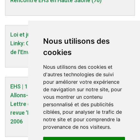
Rencontre EHS en Haute Saône (70)
Loi et justice | 09/04/2018
Nous utilisons des
Linky: Corinne Lepage attaque l’Etat - Journal
cookies
de l'Environnement - 09/04/2018
Nous utilisons des cookies et
d'autres technologies de suivi
pour améliorer votre expérience
EHS | 12/01/2006
de navigation sur notre site, pour
Allons-nous tous devenir électrosensibles ? :
vous montrer un contenu
Lettre des Dr G. Oberfeld et O. Hallberg à la
personnalisé et des publicités
ciblées, pour analyser le trafic de
revue 'Electromagnetic Biology and Medicine' -
notre site et pour comprendre la
2006
provenance de nos visiteurs.