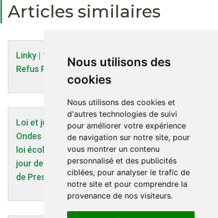
Articles similaires
Linky | 14/02/2023
Nous utilisons des
Refus Prestations Enedis
cookies
Nous utilisons des cookies et
d'autres technologies de suivi
Loi et justice | //0
pour améliorer votre expérience
Ondes électromagnétiques : la proposition de
de navigation sur notre site, pour
vous montrer un contenu
loi écologiste doit être réinscrite à l’ordre du
personnalisé et des publicités
jour de l’Assemblée nationale ! - Communiqué
ciblées, pour analyser le trafic de
de Presse de Laurence Abeille - 16/10/2013
notre site et pour comprendre la
provenance de nos visiteurs.