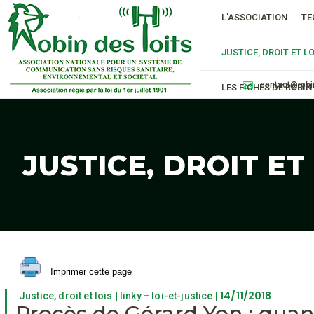
L'ASSOCIATION
TE
JUSTICE, DROIT ET LO
contact@robi
LES FICHES DE ROBIN
JUSTICE, DROIT ET
Imprimer cette page
|
-
| 14/11/2018
Justice, droit et lois
linky
loi-et-justice
Procès de Gérard Yon : quan