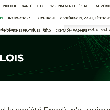
CHNOLOGIE
SANTÉ
EHS
ENVIRONNEMENT ET ÉNERGIE
NUMÉRIQ
IS
INTERNATIONAL
RECHERCHE
CONFÉRENCES, MANIF, PÉTITION
ndestoits.org
NOS FICHES PRATIQUES
FAQ
CONTACT
ADHÉRER
 LOIS
d la société Enedis n'a toujou