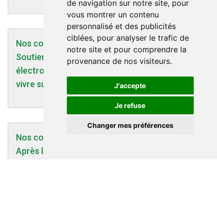
de navigation sur notre site, pour
vous montrer un contenu
personnalisé et des publicités
ciblées, pour analyser le trafic de
Nos communiqués | 27/04/2025
notre site et pour comprendre la
Soutien à Danièle BOVIN :
provenance de nos visiteurs.
électrohypersensible, elle n'a plus le droit de
vivre sur son propre terrain.
J'accepte
Je refuse
Changer mes préférences
Nos communiqués | 02/03/2009
Après le Jugement d’Appel de Versailles contre
Bouygues Télécom, le Jugement de
Carpentras - 02/03/2009