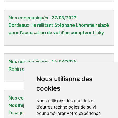
Nos communiqués | 27/03/2022
Bordeaux : le militant Stéphane Lhomme relaxé
pour l'accusation de vol d’un compteur Linky
Nos communiqués | 16/03/2025
Robin des Toits publie son Manifeste
Nous utilisons des
cookies
Nos communiqués | 06/06/2023
Nous utilisons des cookies et
Nos imparfaites démocraties : mode d’emploi à
d'autres technologies de suivi
l’usage des multinationales
pour améliorer votre expérience