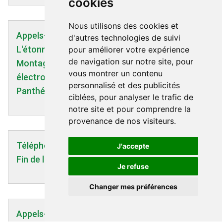
cookies
Nous utilisons des cookies et
Appels-Rapports-Etudes | 15/06/2014
d'autres technologies de suivi
L'étonnante découverte médicale de Luc
pour améliorer votre expérience
de navigation sur notre site, pour
Montagnier : l'émission d'ondes
vous montrer un contenu
électromagnétiques par l'ADN - Association
personnalisé et des publicités
Panthérapeutique - 15/06/2014
ciblées, pour analyser le trafic de
notre site et pour comprendre la
provenance de nos visiteurs.
Téléphonie mobile | 21/10/2025
J'accepte
Fin de la 2 G
Je refuse
Changer mes préférences
Appels-Rapports-Etudes | 01/06/2012