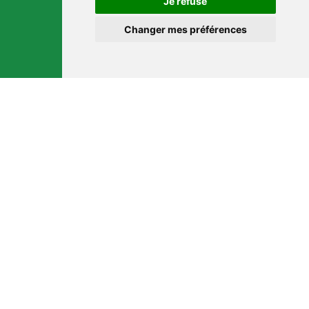
Je refuse
Changer mes préférences
NOUS CONTACTER
9 Rue du Port
17120 Barzan
09 73 32 35 00
contact@robindestoits.org
©
ROBIN DES TOITS - 2026
Mettre à jour mes préférences
Mentions légales & Politique