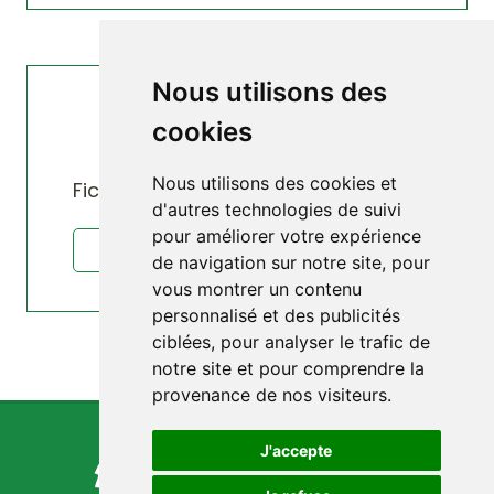
Nous utilisons des
cookies
Santé | EHS | 20/06/2019
L’ELECTRO-HYPERSENSIBILITE
Nous utilisons des cookies et
Fiche téléchargeable en fin d'article
d'autres technologies de suivi
pour améliorer votre expérience
lire la fiche : L’ELECTRO-HYPERSENSIBILITE
de navigation sur notre site, pour
vous montrer un contenu
personnalisé et des publicités
ciblées, pour analyser le trafic de
notre site et pour comprendre la
provenance de nos visiteurs.
J'accepte