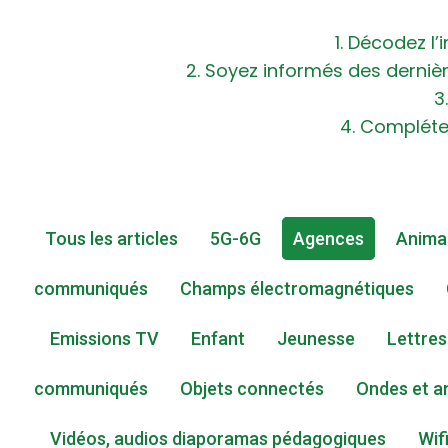
1. Décodez l
2. Soyez informés des derniè
3
4. Complét
Tous les articles
5G-6G
Agences
Anima
communiqués
Champs électromagnétiques
Emissions TV
Enfant
Jeunesse
Lettres
communiqués
Objets connectés
Ondes et a
Vidéos, audios diaporamas pédagogiques
Wif