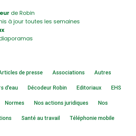
eur
de Robin
is à jour toutes les semaines
ux
 diaporamas
Articles de presse
Associations
Autres
s d'eau
Décodeur Robin
Editoriaux
EHS
Normes
Nos actions juridiques
Nos
tions
Santé au travail
Téléphonie mobile