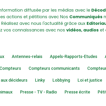
’information diffusée par les médias avec le
Décod
res actions et pétitions avec Nos
Communiqués
m
. Réalisez avec nous l'actualité grâce aux
Editoria
ez vos connaissances avec nos
vidéos, audios
et
ux
Antennes-relais
Appels-Rapports-Etudes
Compteurs
Compteurs communicants
Compteur
 aux décideurs
Linky
Lobbying
Loi et justice
nimaux
Presse - TV - Radio
Presse écrite
Péti
i