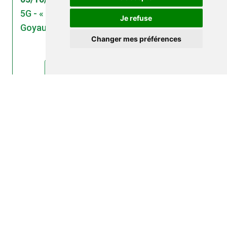
5G - « L’info en questions #15 » avec Patrice
Je refuse
Goyaud (17/09/2020)
Changer mes préférences
lire l'article : 5G - « L’info en questions...