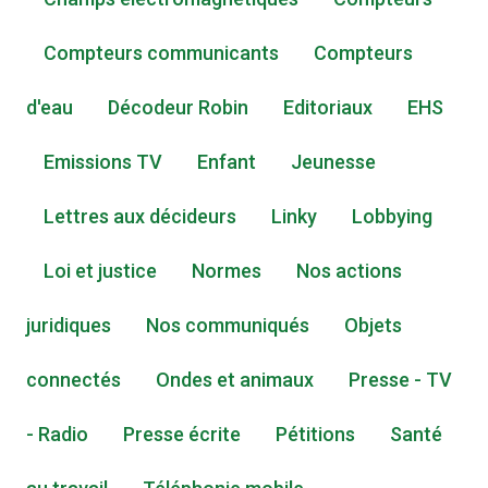
Compteurs communicants
Compteurs
d'eau
Décodeur Robin
Editoriaux
EHS
Emissions TV
Enfant
Jeunesse
Lettres aux décideurs
Linky
Lobbying
Loi et justice
Normes
Nos actions
juridiques
Nos communiqués
Objets
connectés
Ondes et animaux
Presse - TV
- Radio
Presse écrite
Pétitions
Santé