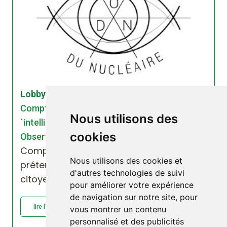
Lobbying | 02/12/2015
Compteurs Linky et Gazpar : prétendus
Nous utilisons des
`intelligents`… pour berner les citoyens -
cookies
Observatoire du nucléaire - 02/12/2015
Compteurs Linky et Gazpar:
Nous utilisons des cookies et
prétendus "intelligents"… pour berner les
d'autres technologies de suivi
citoyens
pour améliorer votre expérience
de navigation sur notre site, pour
lire l'article : Compteurs Linky et Gazpar :...
vous montrer un contenu
personnalisé et des publicités