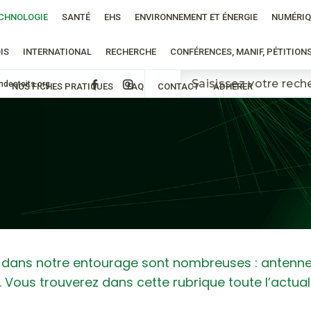
CHNOLOGIE
SANTÉ
EHS
ENVIRONNEMENT ET ÉNERGIE
NUMÉRIQ
IS
INTERNATIONAL
RECHERCHE
CONFÉRENCES, MANIF, PÉTITION
ndestoits.org
NOS FICHES PRATIQUES
FAQ
CONTACT
ADHÉRER
ns notre entourage sont nombreuses : antennes r
ous trouverez dans cette rubrique toute l’actuali