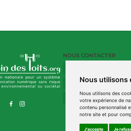
NOUS CONTACTER
9 Rue du Port
17120 Barzan
Nous utilisons
09 73 32 35 00
Nous utilisons des cook
contact@robindestoit
votre expérience de na
contenu personnalisé et
notre site et pour com
J'accepte
Je refus