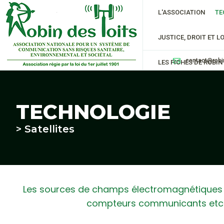
L'ASSOCIATION
TE
JUSTICE, DROIT ET LO
contact@robi
LES FICHES DE ROBIN
TECHNOLOGIE
> Satellites
Les sources de champs électromagnétiques da
compteurs communicants etc. V