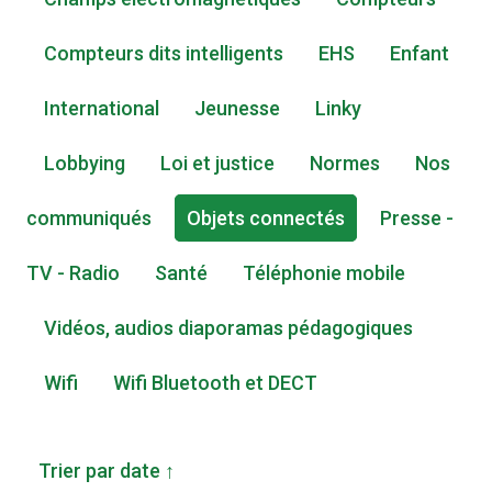
Compteurs dits intelligents
EHS
Enfant
International
Jeunesse
Linky
Lobbying
Loi et justice
Normes
Nos
communiqués
Objets connectés
Presse -
TV - Radio
Santé
Téléphonie mobile
Vidéos, audios diaporamas pédagogiques
Wifi
Wifi Bluetooth et DECT
Trier par date ↑