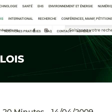
CHNOLOGIE
SANTÉ
EHS
ENVIRONNEMENT ET ÉNERGIE
NUMÉRIQ
IS
INTERNATIONAL
RECHERCHE
CONFÉRENCES, MANIF, PÉTITION
ndestoits.org
NOS FICHES PRATIQUES
FAQ
CONTACT
ADHÉRER
 LOIS
 - 20 Minutes - 14/04/2009