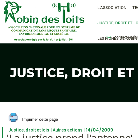
L'ASSOCIATION
TE
JUSTICE, DROIT ET LO
contact@robi
LES FICHES DE ROBIN
JUSTICE, DROIT ET
Imprimer cette page
|
| 14/04/2009
Justice, droit et lois
Autres actions
'La justice prend l'antenne'