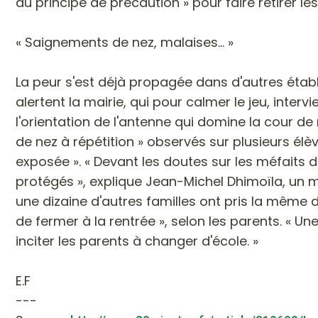
du principe de précaution » pour faire retirer les
« Saignements de nez, malaises... »
La peur s'est déjà propagée dans d'autres établ
alertent la mairie, qui pour calmer le jeu, inte
l'orientation de l'antenne qui domine la cour de
de nez à répétition » observés sur plusieurs él
exposée ». « Devant les doutes sur les méfaits
protégés », explique Jean-Michel Dhimoïla, un m
une dizaine d'autres familles ont pris la même d
de fermer à la rentrée », selon les parents. « Un
inciter les parents à changer d'école. »
E.F
---