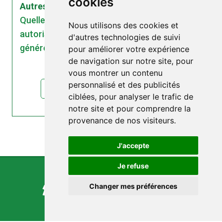
cookies
Autres communiqués | 23/04/2023
Quelle est la responsabilité du maire qui
Nous utilisons des cookies et
autorise une installation d’antenne 5G qui
d'autres technologies de suivi
générerait des risques ?
pour améliorer votre expérience
de navigation sur notre site, pour
vous montrer un contenu
personnalisé et des publicités
lire l'article : Quelle est la responsabilité...
ciblées, pour analyser le trafic de
notre site et pour comprendre la
provenance de nos visiteurs.
J'accepte
Je refuse
Changer mes préférences