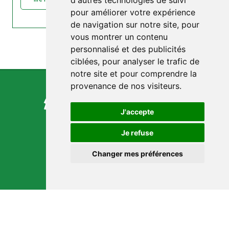
d'autres technologies de suivi
pour améliorer votre expérience
de navigation sur notre site, pour
vous montrer un contenu
personnalisé et des publicités
ciblées, pour analyser le trafic de
notre site et pour comprendre la
provenance de nos visiteurs.
J'accepte
Je refuse
Changer mes préférences
NOUS CONTACTER
9 Rue du Port
17120 Barzan